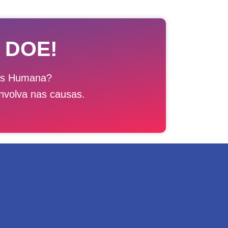
 DOE!
ais Humana?
nvolva nas causas.