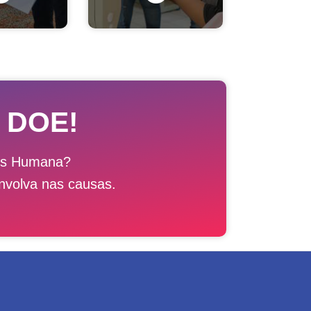
 DOE!
ais Humana?
nvolva nas causas.