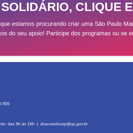
 SOLIDÁRIO, CLIQUE E
 que estamos procurando criar uma São Paulo M
mos do seu apoio! Participe dos programas ou se e
0-905
nto: das 9h às 16h |
doacoesfussp@sp.gov.br