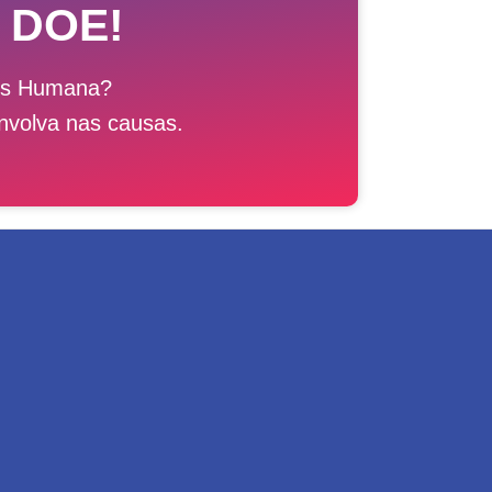
 DOE!
ais Humana?
nvolva nas causas.