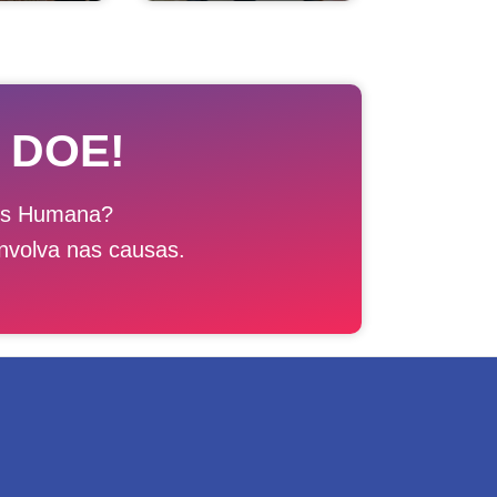
 DOE!
ais Humana?
nvolva nas causas.